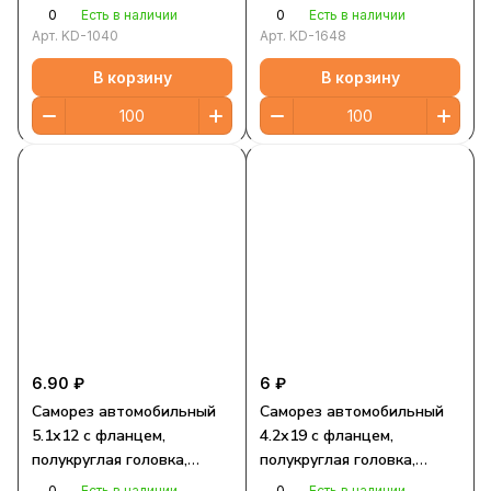
0
0
Есть в наличии
Есть в наличии
Арт.
KD-1040
Арт.
KD-1648
В корзину
В корзину
6.90 ₽
6 ₽
Саморез автомобильный
Саморез автомобильный
5.1х12 с фланцем,
4.2х19 с фланцем,
полукруглая головка,
полукруглая головка,
черный, Torx
черный, Torx
0
0
Есть в наличии
Есть в наличии