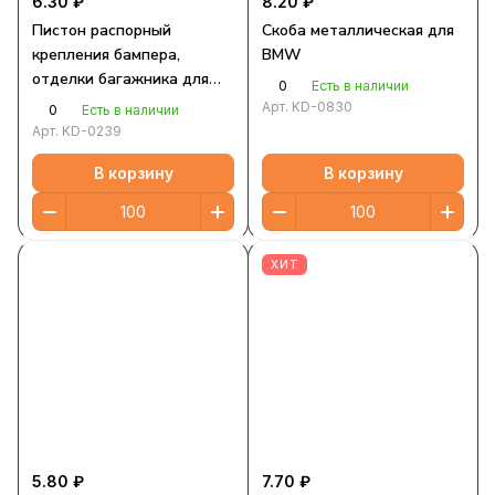
6.30 ₽
8.20 ₽
Пистон распорный
Скоба металлическая для
крепления бампера,
BMW
отделки багажника для
0
Есть в наличии
BMW, Mini, Citroen,
Арт.
KD-0830
0
Есть в наличии
Peugeot, Land Rover
Арт.
KD-0239
В корзину
В корзину
ХИТ
5.80 ₽
7.70 ₽