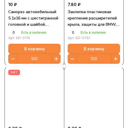
10 ₽
7.80 ₽
Саморез автомобильный
Заклепка пластиковая
5.1x16 мм с шестигранной
крепления расширителей
головкой и шайбой,
крыла, защиты для BMW,
черный S=8
Mini
0
0
Есть в наличии
Есть в наличии
Арт.
KD-0114
Арт.
KD-0761
В корзину
В корзину
ХИТ