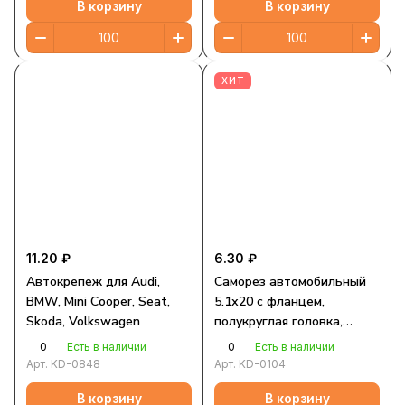
В корзину
В корзину
ХИТ
11.20 ₽
6.30 ₽
Автокрепеж для Audi,
Саморез автомобильный
BMW, Mini Cooper, Seat,
5.1х20 с фланцем,
Skoda, Volkswagen
полукруглая головка,
черный
0
0
Есть в наличии
Есть в наличии
Арт.
KD-0848
Арт.
KD-0104
В корзину
В корзину