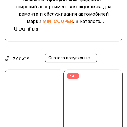
широкий ассортимент
автокрепежа
для
ремонта и обслуживания автомобилей
марки
MINI COOPER
. В каталоге
Подробнее
представлены
клипсы, пистоны,
фиксаторы, заглушки, саморезы и
крепёжные элементы
, применяемые при
установке обшивки дверей, бамперов,
подкрылков, облицовок и пластиковых
Сначала популярные
ФИЛЬТР
панелей.
ХИТ