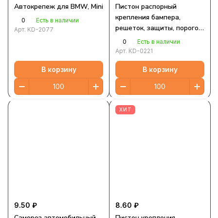
Автокрепеж для BMW, Mini
Пистон распорный
крепления бампера,
0
Есть в наличии
решеток, защиты, порогов
Арт.
KD-2077
для BMW, Mini
0
Есть в наличии
Арт.
KD-0221
В корзину
В корзину
ХИТ
9.50 ₽
8.60 ₽
Саморез автомобильный
Пистон крепления