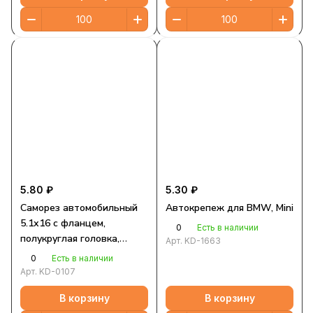
5.80 ₽
5.30 ₽
Саморез автомобильный
Автокрепеж для BMW, Mini
5.1х16 с фланцем,
0
Есть в наличии
полукруглая головка,
Арт.
KD-1663
серебристый, Torx
0
Есть в наличии
Арт.
KD-0107
В корзину
В корзину