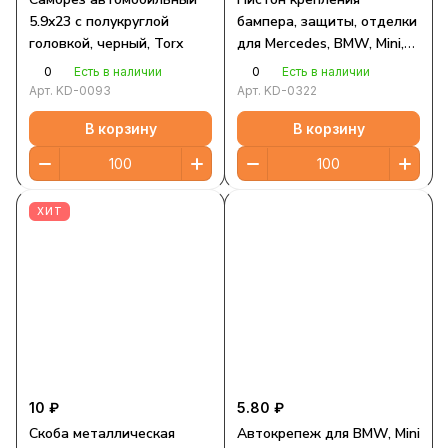
5.9x23 с полукруглой
бампера, защиты, отделки
головкой, черный, Torx
для Mercedes, BMW, Mini,
Smart, Mitsubishi, Volvo
0
0
Есть в наличии
Есть в наличии
Арт.
KD-0093
Арт.
KD-0322
В корзину
В корзину
ХИТ
10 ₽
5.80 ₽
Скоба металлическая
Автокрепеж для BMW, Mini