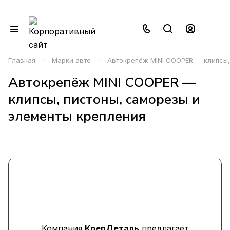
–
–
Главная
Марки авто
Автокрепёж MINI COOPER — клипсы,
Автокрепёж MINI COOPER —
клипсы, пистоны, саморезы и
элементы крепления
Компания
КрепДеталь
предлагает