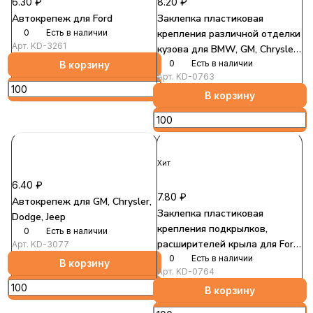
6.30 ₽
8.20 ₽
Автокрепеж для Ford
Заклепка пластиковая
0
Есть в наличии
крепления различной отделки
Арт.
KD-3261
кузова для BMW, GM, Chrysler,
Dodge, Jeep, Ford
0
Есть в наличии
В корзину
Арт.
KD-0763
В корзину
Хит
6.40 ₽
7.80 ₽
Автокрепеж для GM, Chrysler,
Заклепка пластиковая
Dodge, Jeep
крепления подкрылков,
0
Есть в наличии
расширителей крыла для Ford,
Арт.
KD-3077
GM, Chrysler, Dodge, BMW
0
Есть в наличии
В корзину
Арт.
KD-0764
В корзину