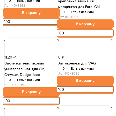
0
Есть в наличии
крепления защиты и
Арт.
KD-3262
молдингов для Ford, GM,
Chrysler, Dodge, Jeep, BMW
0
Есть в наличии
В корзину
Арт.
KD-0765
эконом
В корзину
11.20 ₽
6 ₽
Заклепка пластиковая
Автокрепеж для VAG
универсальная для GM,
0
Есть в наличии
Арт.
KD-3080
Chrysler, Dodge, Jeep
0
Есть в наличии
В корзину
Арт.
KD-3260
В корзину