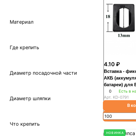
Материал
Где крепить
4.10 ₽
Вставка - фи
Диаметр посадочной части
АКБ (аккумул
батареи) для
0
Есть в н
Арт.
KD-0791
Диаметр шляпки
В к
Что крепить
НОВИНКА