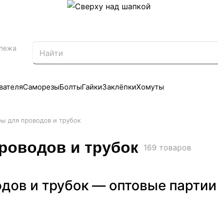
епежа
вателя
Саморезы
Болты
Гайки
Заклёпки
Хомуты
ы для проводов и трубок
роводов и трубок
169 товаров
ов и трубок — оптовые партии 