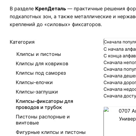
В разделе
КрепДеталь
— практичные решения фо
подкапотных зон, а также металлические и нержа
креплений до «силовых» фиксаторов.
Категория
Сначала попул
С начала алфа
Клипсы и пистоны
С конца алфав
Сначала непо
Клипсы для ковриков
Сначала попу
Клипсы под саморез
Сначала деше
Клипсы-елочки
Сначала доро
Сначала недо
Клипсы-заглушки
Сначала дост
Клипсы-фиксаторы для
проводов и трубок
Пистоны распорные и
винтовые
Фигурные клипсы и пистоны