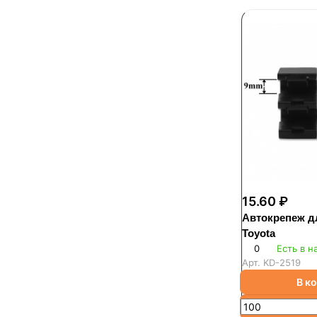
15.60 ₽
Автокрепеж д
Toyota
0
Есть в н
Арт.
KD-2519
В к