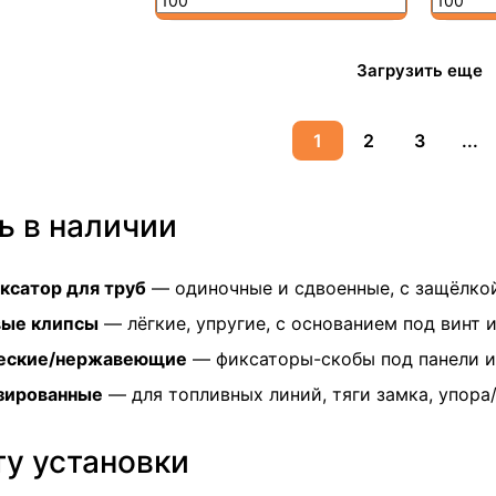
Загрузить еще
1
2
3
...
ь в наличии
ксатор для труб
— одиночные и сдвоенные, с защёлко
вые клипсы
— лёгкие, упругие, с основанием под винт 
еские/нержавеющие
— фиксаторы-скобы под панели и
зированные
— для топливных линий, тяги замка, упора
ту установки