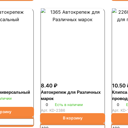
8.40 ₽
10.50 
ниверсальный
Автокрепеж для Различных
Клипса
аличии
марок
провод
0
Есть в наличии
0
Е
Арт.
KD-2386
Арт.
KD-
орзину
В корзину