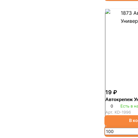
19 ₽
Автокрепеж У
0
Есть в н
Арт.
KD-1996
В к