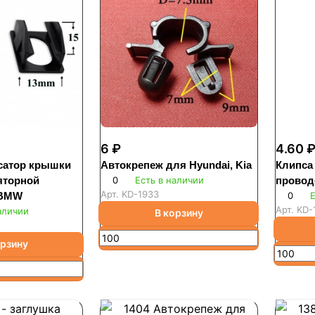
6 ₽
4.60 
ксатор крышки
Автокрепеж для Hyundai, Kia
Клипса
яторной
0
Есть в наличии
провод
Арт.
KD-1933
 BMW
0
Е
Арт.
KD-
аличии
В корзину
орзину