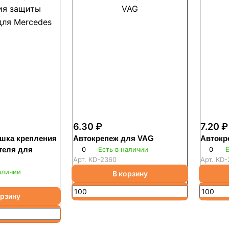
6.30 ₽
7.20 ₽
ушка крепления
Автокрепеж для VAG
Автокр
теля для
0
Есть в наличии
0
Е
Арт.
KD-2360
Арт.
KD-
аличии
В корзину
орзину