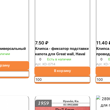
7.50 ₽
11.40 
ниверсальный
Клипса - фиксатор подставки
Клипса
аличии
капота для Great wall, Haval
провод
0
Есть в наличии
0
Е
Арт.
KD-0714
Арт.
KD-
орзину
В корзину