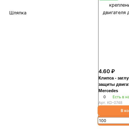
Шляпка
4.60 ₽
Клипса - загл
защиты двига
Mercedes
0
Есть в н
Арт.
KD-0748
В к