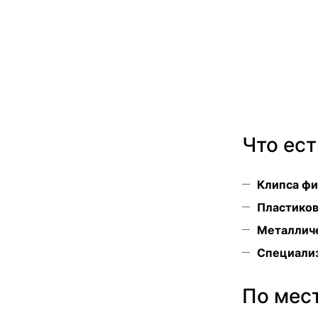
Что ест
Клипса фи
Пластико
Металлич
Специали
По мес