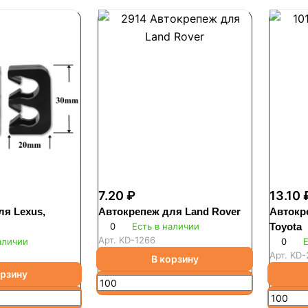
7.20 ₽
13.10 
ля Lexus,
Автокрепеж для Land Rover
Автокр
0
Есть в наличии
Toyota
Арт.
KD-1266
аличии
0
Е
Арт.
KD-
В корзину
орзину