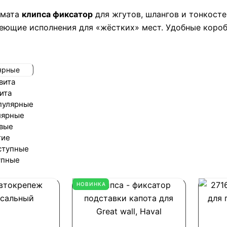
рмата
клипса фиксатор
для жгутов, шлангов и тонкосте
веющие исполнения для «жёстких» мест. Удобные коро
ярные
вита
ита
пулярные
лярные
вые
гие
ступные
упные
НОВИНКА