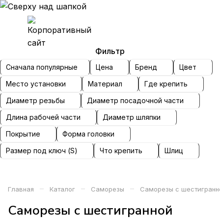
Фильтр
Сначала популярные
Цена
Бренд
Цвет
Место установки
Материал
Где крепить
Диаметр резьбы
Диаметр посадочной части
Длина рабочей части
Диаметр шляпки
Покрытие
Форма головки
Размер под ключ (S)
Что крепить
Шлиц
–
–
–
Главная
Каталог
Саморезы
Саморезы с шестигранн
Саморезы с шестигранной