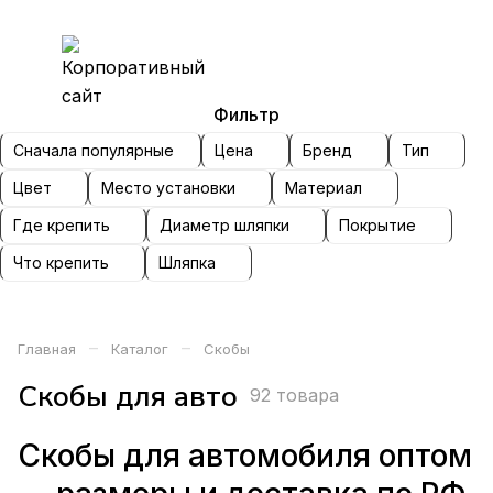
Фильтр
Сначала популярные
Цена
Бренд
Тип
Цвет
Место установки
Материал
Где крепить
Диаметр шляпки
Покрытие
Что крепить
Шляпка
–
–
Главная
Каталог
Скобы
Скобы для авто
92 товара
Скобы для автомобиля оптом