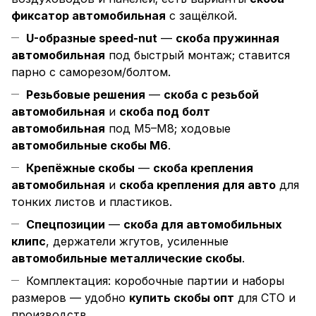
фиксатор автомобильная
с защёлкой.
U-образные speed-nut
—
скоба пружинная
автомобильная
под быстрый монтаж; ставится
парно с саморезом/болтом.
Резьбовые решения
—
скоба с резьбой
автомобильная
и
скоба под болт
автомобильная
под М5–М8; ходовые
автомобильные скобы М6
.
Крепёжные скобы
—
скоба крепления
автомобильная
и
скоба крепления для авто
для
тонких листов и пластиков.
Спецпозиции
—
скоба для автомобильных
клипс
, держатели жгутов, усиленные
автомобильные металлические скобы
.
Комплектация: коробочные партии и наборы
размеров — удобно
купить скобы опт
для СТО и
производств.