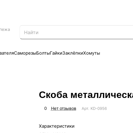
епежа
вателя
Саморезы
Болты
Гайки
Заклёпки
Хомуты
Скоба металлическ
0
Нет отзывов
Арт.
KD-0956
Характеристики