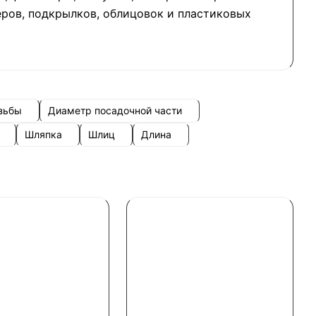
еров, подкрылков, облицовок и пластиковых
зьбы
Диаметр посадочной части
Шляпка
Шлиц
Длина