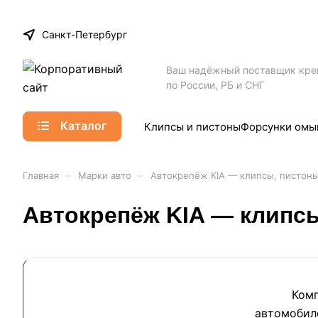
Санкт-Петербург
Ваш надёжный поставщик кр
по России, РБ и СНГ
Каталог
Клипсы и пистоны
Форсунки омы
–
–
Главная
Марки авто
Автокрепёж KIA — клипсы, пистон
Автокрепёж KIA — клипсы
Ком
автомобил