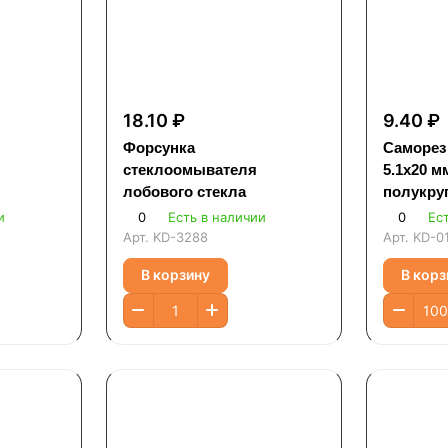
18.10 ₽
9.40 ₽
Форсунка
Саморез
стеклоомывателя
5.1х20 м
лобового стекла
полукруг
черный
и
0
Есть в наличии
0
Ес
Арт.
KD-3288
Арт.
KD-0
В корзину
В корз