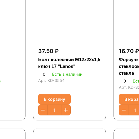
37.50 ₽
16.70 
Болт колёсный М12х22х1,5
Форсунк
ключ 17 "Lanos"
стеклоо
стекла
0
Есть в наличии
Арт.
KD-3554
и
0
Ес
Арт.
KD-3
В корзину
В корз