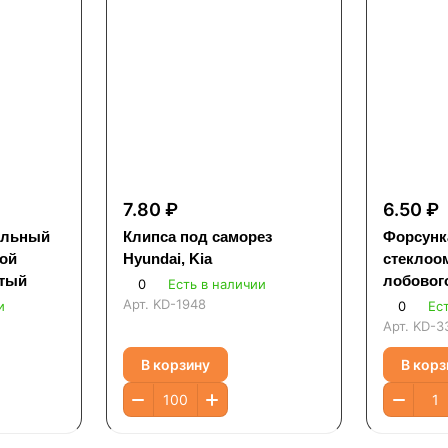
7.80 ₽
6.50 ₽
ильный
Клипса под саморез
Форсунк
лой
Hyundai, Kia
стеклоо
стый
лобовог
0
Есть в наличии
универс
Арт.
KD-1948
и
0
Ес
Арт.
KD-3
В корзину
В корз