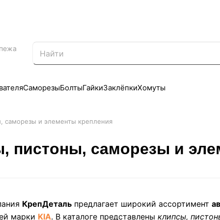
епежа
вателя
Саморезы
Болты
Гайки
Заклёпки
Хомуты
ы, саморезы и элементы крепления
, пистоны, саморезы и эл
пания
КрепДеталь
предлагает широкий ассортимент
а
ей марки
KIA
. В каталоге представлены
клипсы, пистон