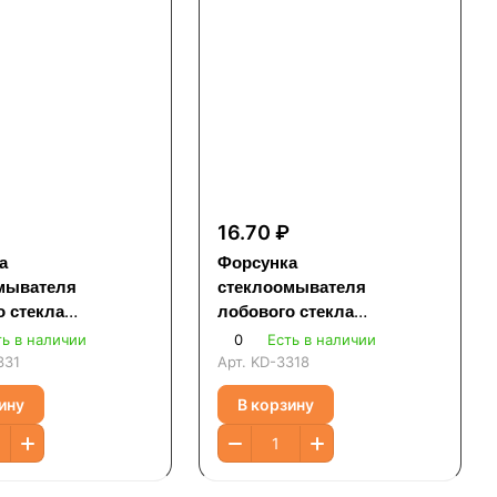
16.70 ₽
а
Форсунка
мывателя
стеклоомывателя
о стекла
лобового стекла
альная
универсальная
ть в наличии
0
Есть в наличии
331
Арт.
KD-3318
ину
В корзину