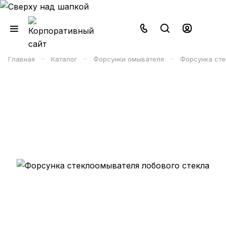
–
–
–
Главная
Каталог
Форсунки омывателя
Форсунка сте