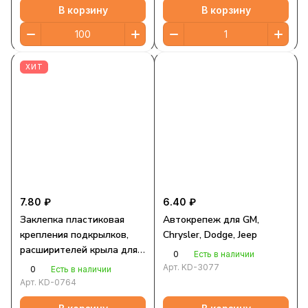
В корзину
В корзину
ХИТ
7.80 ₽
6.40 ₽
Заклепка пластиковая
Автокрепеж для GM,
крепления подкрылков,
Chrysler, Dodge, Jeep
расширителей крыла для
0
Есть в наличии
Ford, GM, Chrysler, Dodge,
Арт.
KD-3077
0
Есть в наличии
BMW
Арт.
KD-0764