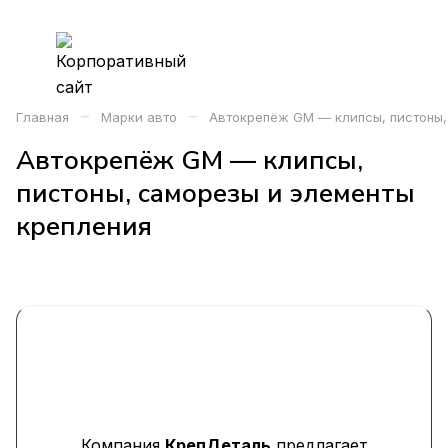
–
–
Главная
Марки авто
Автокрепёж GM — клипсы, пистоны,
Автокрепёж GM — клипсы,
пистоны, саморезы и элементы
крепления
Компания
КрепДеталь
предлагает