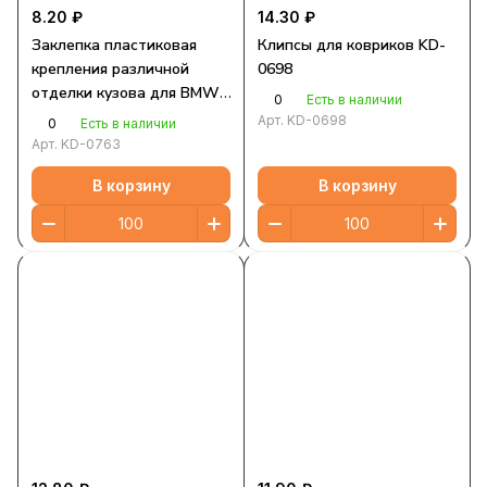
8.20 ₽
14.30 ₽
Заклепка пластиковая
Клипсы для ковриков KD-
крепления различной
0698
отделки кузова для BMW,
0
Есть в наличии
GM, Chrysler, Dodge, Jeep,
Арт.
KD-0698
0
Есть в наличии
Ford
Арт.
KD-0763
В корзину
В корзину