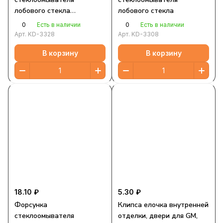
лобового стекла
лобового стекла
универсальная
0
0
Есть в наличии
Есть в наличии
Арт.
KD-3328
Арт.
KD-3308
В корзину
В корзину
18.10 ₽
5.30 ₽
Форсунка
Клипса елочка внутренней
стеклоомывателя
отделки, двери для GM,