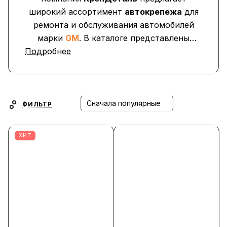
широкий ассортимент
автокрепежа
для
ремонта и обслуживания автомобилей
марки
GM
. В каталоге представлены
Подробнее
клипсы, пистоны, фиксаторы, заглушки,
саморезы и крепёжные элементы
,
применяемые при установке обшивки
дверей, бамперов, подкрылков,
облицовок и пластиковых панелей.
Сначала популярные
ФИЛЬТР
ХИТ