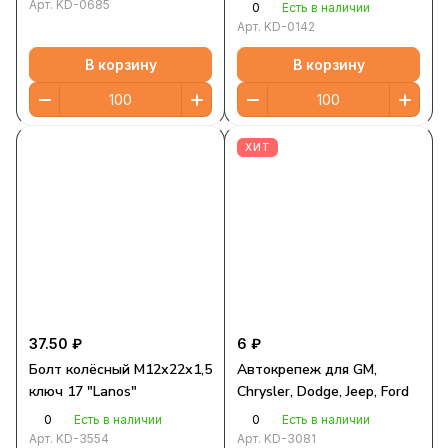
черный
Арт.
KD-0685
0
Есть в наличии
Арт.
KD-0142
В корзину
В корзину
ХИТ
37.50 ₽
6 ₽
Болт колёсный М12х22х1,5
Автокрепеж для GM,
ключ 17 "Lanos"
Chrysler, Dodge, Jeep, Ford
0
0
Есть в наличии
Есть в наличии
Арт.
KD-3554
Арт.
KD-3081