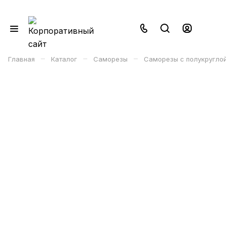
–
–
–
Главная
Каталог
Саморезы
Саморезы с полукругло