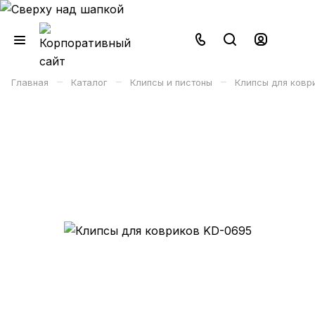
–
–
–
Главная
Каталог
Клипсы и пистоны
Клипсы для ковр