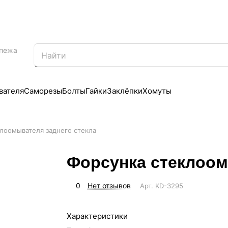
епежа
вателя
Саморезы
Болты
Гайки
Заклёпки
Хомуты
лоомывателя заднего стекла
Форсунка стеклоом
0
Нет отзывов
Арт.
KD-3295
Характеристики