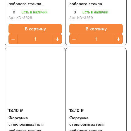
лобового стекла
лобового стекла
универсальная
0
0
Есть в наличии
Есть в наличии
Арт.
KD-3328
Арт.
KD-3289
В корзину
В корзину
18.10 ₽
18.10 ₽
Форсунка
Форсунка
стеклоомывателя
стеклоомывателя
лобового стекла
лобового стекла