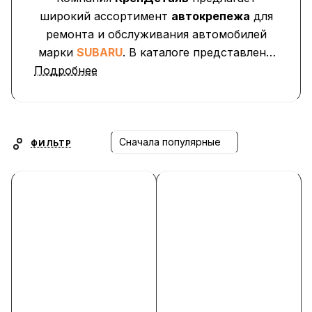
широкий ассортимент
автокрепежа
для
ремонта и обслуживания автомобилей
марки
SUBARU
. В каталоге представлены
Подробнее
клипсы, пистоны, фиксаторы, заглушки,
саморезы и крепёжные элементы
,
применяемые при установке обшивки
дверей, бамперов, подкрылков,
облицовок и пластиковых панелей.
Сначала популярные
ФИЛЬТР