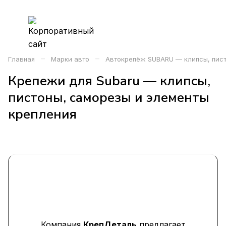
–
–
Главная
Марки авто
Автокрепёж SUBARU — клипсы, пист
Крепежи для Subaru — клипсы,
пистоны, саморезы и элементы
крепления
Компания
КрепДеталь
предлагает