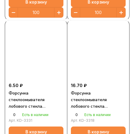
В корзину
В корзину
6.50 ₽
16.70 ₽
Форсунка
Форсунка
стеклоомывателя
стеклоомывателя
лобового стекла
лобового стекла
универсальная
универсальная
0
0
Есть в наличии
Есть в наличии
Арт.
KD-3331
Арт.
KD-3318
В корзину
В корзину