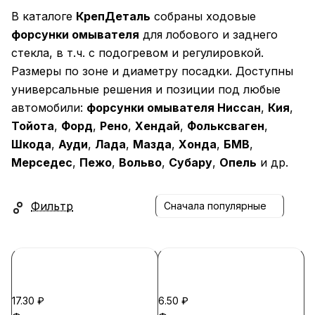
В каталоге
КрепДеталь
собраны ходовые
форсунки омывателя
для лобового и заднего
стекла, в т.ч. с подогревом и регулировкой.
Размеры по зоне и диаметру посадки. Доступны
универсальные решения и позиции под любые
автомобили:
форсунки омывателя Ниссан
,
Кия
,
Тойота
,
Форд
,
Рено
,
Хендай
,
Фольксваген
,
Шкода
,
Ауди
,
Лада
,
Мазда
,
Хонда
,
БМВ
,
Мерседес
,
Пежо
,
Вольво
,
Субару
,
Опель
и др.
Фильтр
Сначала популярные
17.30 ₽
6.50 ₽