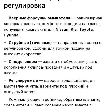
регулировка
Веерные форсунки омывателя
— равномерная
«шторка» распыла, комфорт в городе и на трассе;
популярны комплекты для
Nissan
,
Kia
,
Toyota
,
Hyundai
.
Струйные (точечные)
— направленные сопла с
регулировкой; удобны для точной подачи на
высоких скоростях.
С подогревом
— защита от обмерзания; есть
исполнения «клипса-посадка» и «штуцер под
шланг».
Регулируемые
— шаровая головка/шлиц для
выставления угла; варианты под плоский и
выпуклый капот.
Комплектующие: тройники, обратные клапаны,
соединители, шланг; соберём набор вместе с