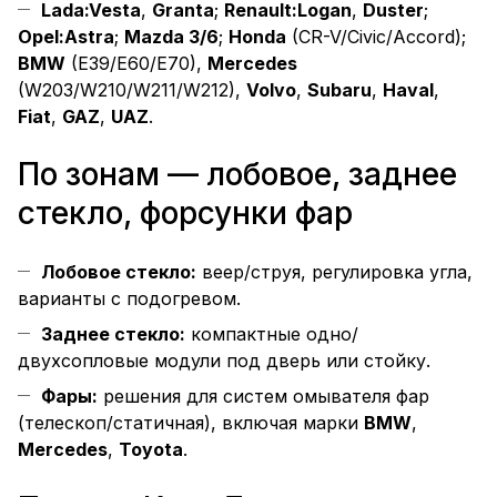
Lada:
Vesta
,
Granta
;
Renault:
Logan
,
Duster
;
Opel:
Astra
;
Mazda 3/6
;
Honda
(CR-V/Civic/Accord);
BMW
(E39/E60/E70),
Mercedes
(W203/W210/W211/W212),
Volvo
,
Subaru
,
Haval
,
Fiat
,
GAZ
,
UAZ
.
По зонам — лобовое, заднее
стекло, форсунки фар
Лобовое стекло:
веер/струя, регулировка угла,
варианты с подогревом.
Заднее стекло:
компактные одно/
двухсопловые модули под дверь или стойку.
Фары:
решения для систем омывателя фар
(телескоп/статичная), включая марки
BMW
,
Mercedes
,
Toyota
.