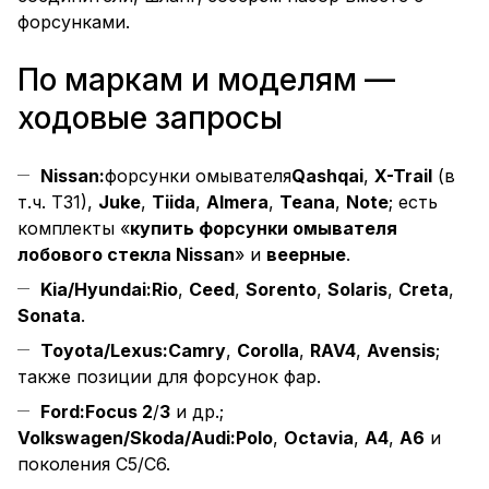
форсунками.
По маркам и моделям —
ходовые запросы
Nissan:
форсунки омывателя
Qashqai
,
X-Trail
(в
т.ч. T31),
Juke
,
Tiida
,
Almera
,
Teana
,
Note
; есть
комплекты «
купить форсунки омывателя
лобового стекла Nissan
» и
веерные
.
Kia/Hyundai:
Rio
,
Ceed
,
Sorento
,
Solaris
,
Creta
,
Sonata
.
Toyota/Lexus:
Camry
,
Corolla
,
RAV4
,
Avensis
;
также позиции для форсунок фар.
Ford:
Focus 2
/
3
и др.;
Volkswagen/Skoda/Audi:
Polo
,
Octavia
,
A4
,
A6
и
поколения C5/C6.