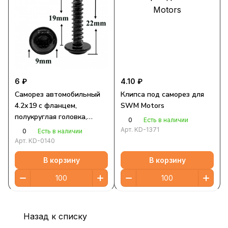
6 ₽
4.10 ₽
Саморез автомобильный
Клипса под саморез для
4.2х19 с фланцем,
SWM Motors
полукруглая головка,
0
Есть в наличии
черный, Torx
Арт.
KD-1371
0
Есть в наличии
Арт.
KD-0140
В корзину
В корзину
Назад к списку