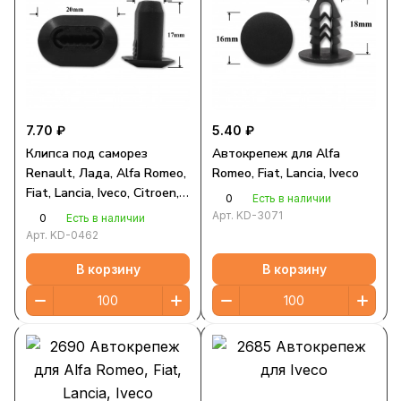
7.70 ₽
5.40 ₽
Клипса под саморез
Автокрепеж для Alfa
Renault, Лада, Alfa Romeo,
Romeo, Fiat, Lancia, Iveco
Fiat, Lancia, Iveco, Citroen,
0
Есть в наличии
Peugeot
Арт.
KD-3071
0
Есть в наличии
Арт.
KD-0462
В корзину
В корзину