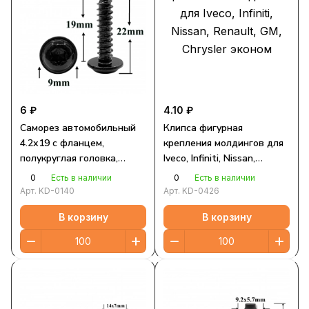
6 ₽
4.10 ₽
Саморез автомобильный
Клипса фигурная
4.2х19 с фланцем,
крепления молдингов для
полукруглая головка,
Iveco, Infiniti, Nissan,
черный, Torx
Renault, GM, Chrysler
0
0
Есть в наличии
Есть в наличии
эконом
Арт.
KD-0140
Арт.
KD-0426
В корзину
В корзину