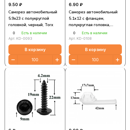
9.50 ₽
6.90 ₽
Саморез автомобильный
Саморез автомобильный
5.9x23 с полукруглой
5.1х12 с фланцем,
головкой, черный, Torx
полукруглая головка,
черный, Torx
0
0
Есть в наличии
Есть в наличии
Арт.
KD-0093
Арт.
KD-0108
В корзину
В корзину