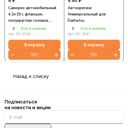
6 ₽
9.90 ₽
Саморез автомобильный
Автокрепеж
4.2х19 с фланцем,
Универсальный для
полукруглая головка,
Daihatsu
черный, Torx
0
0
Есть в наличии
Есть в наличии
Арт.
KD-0140
Арт.
KD-2541
В корзину
В корзину
Назад к списку
Подписаться
на новости и акции