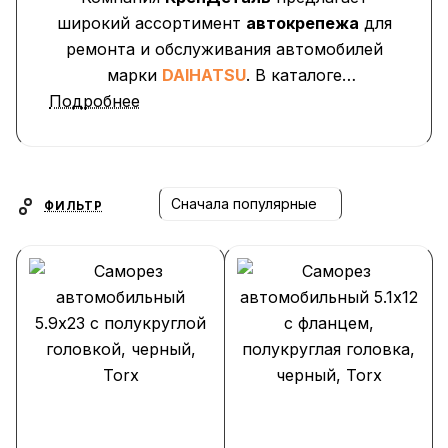
широкий ассортимент
автокрепежа
для
ремонта и обслуживания автомобилей
марки
DAIHATSU
. В каталоге
Подробнее
представлены
клипсы, пистоны,
фиксаторы, заглушки, саморезы и
крепёжные элементы
, применяемые при
установке обшивки дверей, бамперов,
подкрылков, облицовок и пластиковых
Сначала популярные
ФИЛЬТР
панелей.