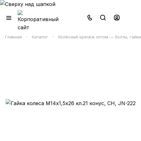
–
–
Главная
Каталог
Колёсный крепёж оптом — болты, гайки