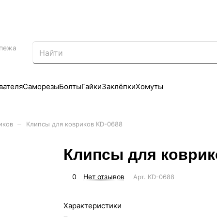
епежа
вателя
Саморезы
Болты
Гайки
Заклёпки
Хомуты
–
иков
Клипсы для ковриков KD-0688
Клипсы для коврик
0
Нет отзывов
Арт.
KD-0688
Характеристики