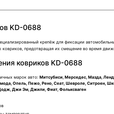
ков KD-0688
ециализированный крепёж для фиксации автомобильных
х ковриков, предотвращая их смещение во время движ
ения ковриков KD-0688
личных марок авто:
Митсубиси, Мерседес, Мазда, Ленд 
Омода, Опель, Пежо, Рено, Сеат, Шевроле, Ситроен, Шко
 Додж, Джи Эм, Джили, Фиат, Фольксваген
ов
ды температур