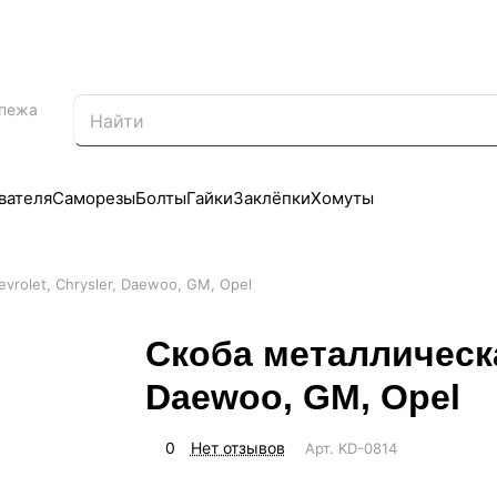
епежа
вателя
Саморезы
Болты
Гайки
Заклёпки
Хомуты
vrolet, Chrysler, Daewoo, GM, Opel
Скоба металлическая
Daewoo, GM, Opel
0
Нет отзывов
Арт.
KD-0814