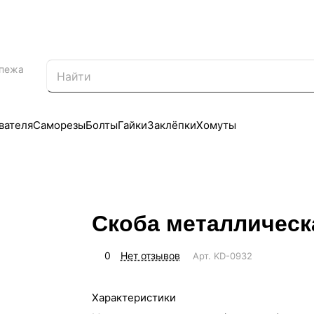
епежа
вателя
Саморезы
Болты
Гайки
Заклёпки
Хомуты
Скоба металлическ
0
Нет отзывов
Арт.
KD-0932
Характеристики