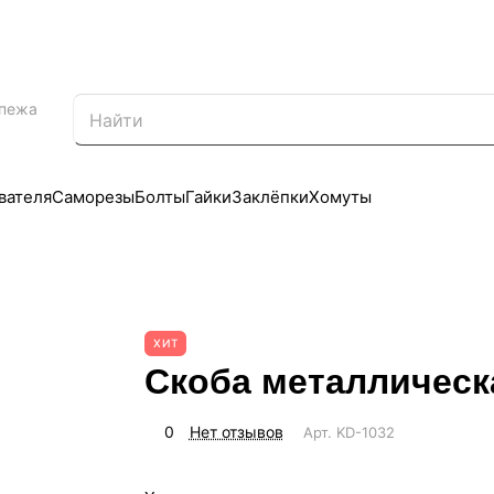
епежа
вателя
Саморезы
Болты
Гайки
Заклёпки
Хомуты
ХИТ
Скоба металлическ
0
Нет отзывов
Арт.
KD-1032