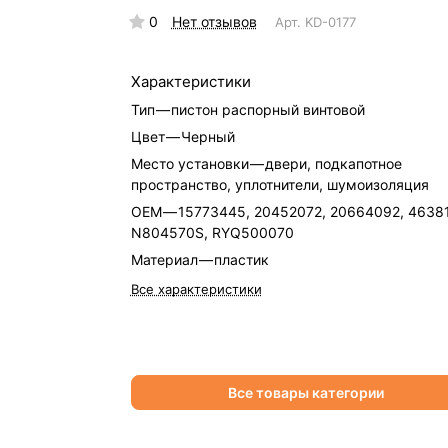
0
Нет отзывов
Арт.
KD-0177
Характеристики
Тип
—
пистон распорный винтовой
Цвет
—
Черный
Место установки
—
двери, подкапотное
пространство, уплотнители, шумоизоляция
OEM
—
15773445, 20452072, 20664092, 4638
N804570S, RYQ500070
Материал
—
пластик
Все характеристики
Все товары категории