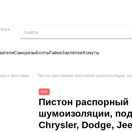
епежа
вателя
Саморезы
Болты
Гайки
Заклёпки
Хомуты
–
ные и винтовые
Пистон распорный крепления шумоизоляции, подк
ХИТ
Пистон распорный 
шумоизоляции, под
Chrysler, Dodge, Je