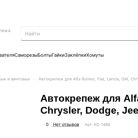
епежа
вателя
Саморезы
Болты
Гайки
Заклёпки
Хомуты
–
ные и винтовые
Автокрепеж для Alfa Romeo, Fiat, Lancia, GM, Chr
Автокрепеж для Alfa
Chrysler, Dodge, Je
0
Нет отзывов
Арт.
KD-1488