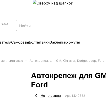
епежа
вателя
Саморезы
Болты
Гайки
Заклёпки
Хомуты
–
ные и винтовые
Автокрепеж для GM, Chrysler, Dodge, Jeep, Ford
Автокрепеж для GM,
Ford
0
Нет отзывов
Арт.
KD-2882