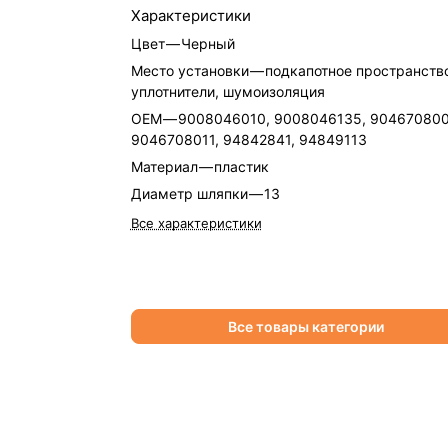
Характеристики
Цвет
—
Черный
Место установки
—
подкапотное пространство
уплотнители, шумоизоляция
OEM
—
9008046010, 9008046135, 904670800
9046708011, 94842841, 94849113
Материал
—
пластик
Диаметр шляпки
—
13
Все характеристики
Все товары категории