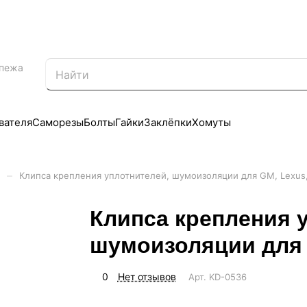
епежа
вателя
Саморезы
Болты
Гайки
Заклёпки
Хомуты
–
и
Клипса крепления уплотнителей, шумоизоляции для GM, Lexus,
Клипса крепления 
шумоизоляции для 
0
Нет отзывов
Арт.
KD-0536