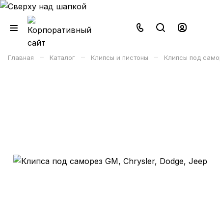
–
–
–
Главная
Каталог
Клипсы и пистоны
Клипсы под само