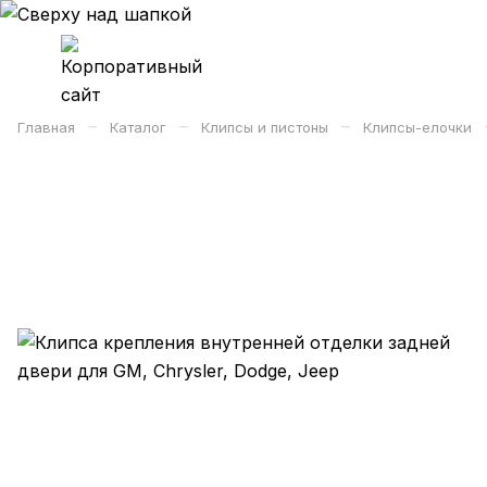
–
–
–
Главная
Каталог
Клипсы и пистоны
Клипсы-елочки