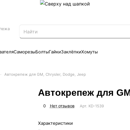
епежа
вателя
Саморезы
Болты
Гайки
Заклёпки
Хомуты
–
Автокрепеж для GM, Chrysler, Dodge, Jeep
Автокрепеж для GM,
0
Нет отзывов
Арт.
KD-1539
Характеристики