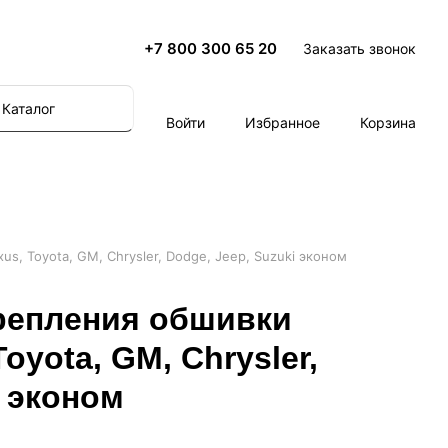
+7 800 300 65 20
Заказать звонок
Каталог
Войти
Избранное
Корзина
s, Toyota, GM, Chrysler, Dodge, Jeep, Suzuki эконом
репления обшивки
oyota, GM, Chrysler,
i эконом