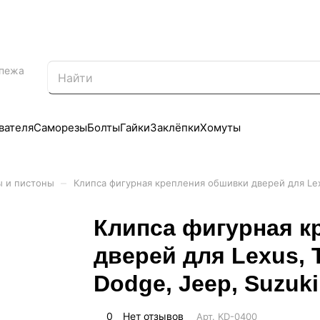
епежа
вателя
Саморезы
Болты
Гайки
Заклёпки
Хомуты
–
ы и пистоны
Клипса фигурная крепления обшивки дверей для Lexu
Клипса фигурная к
дверей для Lexus, T
Dodge, Jeep, Suzuk
0
Нет отзывов
Арт.
KD-0400