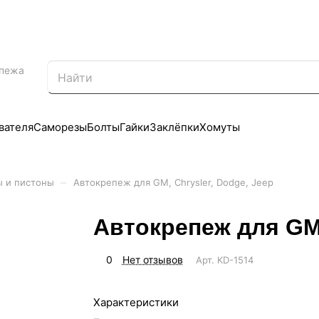
епежа
вателя
Саморезы
Болты
Гайки
Заклёпки
Хомуты
–
ы и пистоны
Автокрепеж для GM, Chrysler, Dodge, Jeep
Автокрепеж для GM,
0
Нет отзывов
Арт.
KD-1514
Характеристики