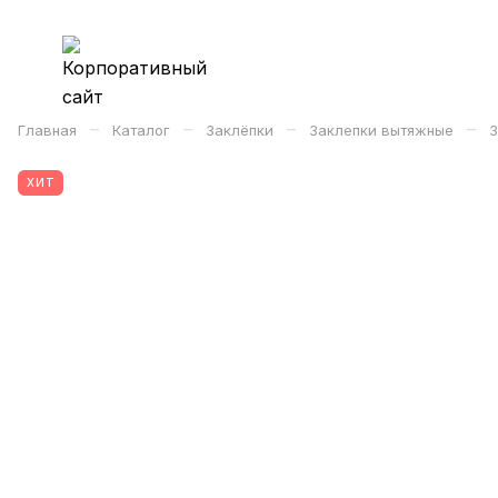
–
–
–
–
Главная
Каталог
Заклёпки
Заклепки вытяжные
З
ХИТ