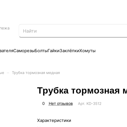
епежа
вателя
Саморезы
Болты
Гайки
Заклёпки
Хомуты
–
ые
Трубка тормозная медная
Трубка тормозная 
0
Нет отзывов
Арт.
KD-3512
Характеристики