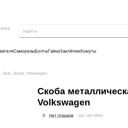
епежа
вателя
Саморезы
Болты
Гайки
Заклёпки
Хомуты
, Seat, Skoda, Volkswagen
Скоба металлическа
Volkswagen
0
Нет отзывов
Арт.
KD-0904