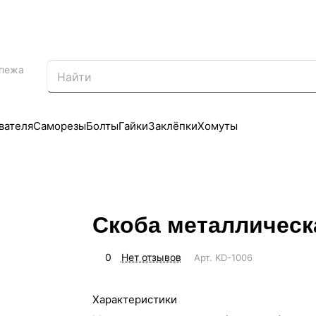
епежа
вателя
Саморезы
Болты
Гайки
Заклёпки
Хомуты
Скоба металлическ
0
Нет отзывов
Арт.
KD-1006
Характеристики