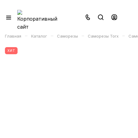
–
–
–
–
Главная
Каталог
Саморезы
Саморезы Torx
Само
ХИТ