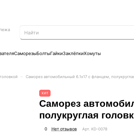
епежа
вателя
Саморезы
Болты
Гайки
Заклёпки
Хомуты
–
 головкой
Саморез автомобильный 6.1х17 с фланцем, полукругла
ХИТ
Саморез автомобил
полукруглая головк
0
Нет отзывов
Арт.
KD-0078