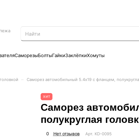
епежа
вателя
Саморезы
Болты
Гайки
Заклёпки
Хомуты
–
 головкой
Саморез автомобильный 5.4х19 с фланцем, полукругла
ХИТ
Саморез автомобил
полукруглая головк
0
Нет отзывов
Арт.
KD-0095