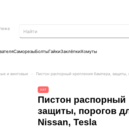
епежа
вателя
Саморезы
Болты
Гайки
Заклёпки
Хомуты
–
ные и винтовые
Пистон распорный крепления бампера, защиты, пор
ХИТ
Пистон распорный 
защиты, порогов для
Nissan, Tesla