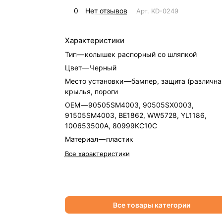
0
Нет отзывов
Арт.
KD-0249
Характеристики
Тип
—
колышек распорный со шляпкой
Цвет
—
Черный
Место установки
—
бампер, защита (различна
крылья, пороги
OEM
—
90505SM4003, 90505SX0003,
91505SM4003, BE1862, WW5728, YL1186,
100653500A, 80999KC10C
Материал
—
пластик
Все характеристики
Все товары категории