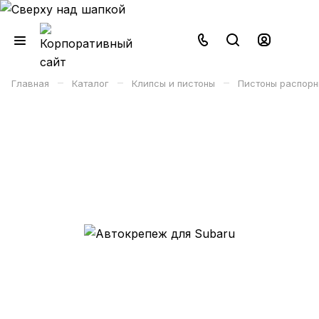
–
–
–
Главная
Каталог
Клипсы и пистоны
Пистоны распорн