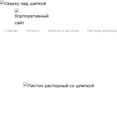
–
–
–
Главная
Каталог
Клипсы и пистоны
Пистоны распорн