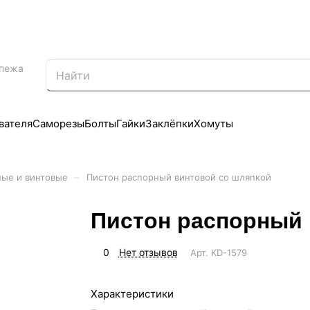
епежа
вателя
Саморезы
Болты
Гайки
Заклёпки
Хомуты
–
ные и винтовые
Пистон распорный винтовой со шляпкой
Пистон распорный 
0
Нет отзывов
Арт.
KD-1579
Характеристики