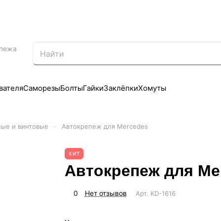
епежа
вателя
Саморезы
Болты
Гайки
Заклёпки
Хомуты
–
ные и винтовые
Автокрепеж для Mercedes
ХИТ
Автокрепеж для Me
0
Нет отзывов
Арт.
KD-1616