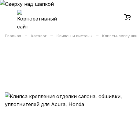
–
–
–
Главная
Каталог
Клипсы и пистоны
Клипсы-заглушк