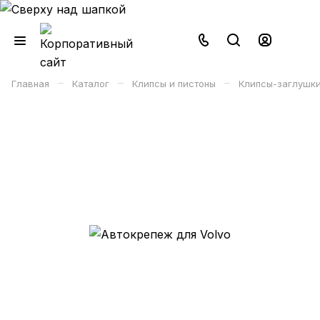
–
–
–
Главная
Каталог
Клипсы и пистоны
Клипсы-заглушк