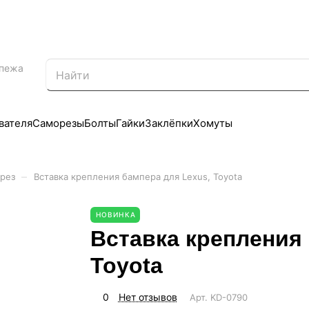
епежа
вателя
Саморезы
Болты
Гайки
Заклёпки
Хомуты
–
рез
Вставка крепления бампера для Lexus, Toyota
НОВИНКА
Вставка крепления 
Toyota
0
Нет отзывов
Арт.
KD-0790