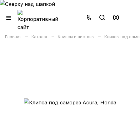
–
–
–
Главная
Каталог
Клипсы и пистоны
Клипсы под само