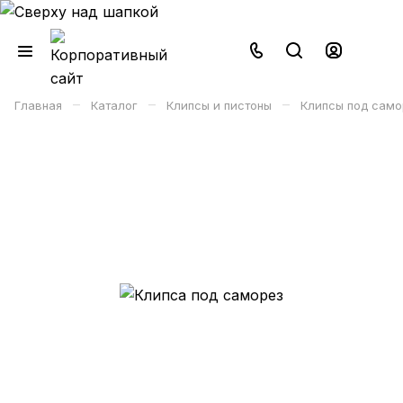
–
–
–
Главная
Каталог
Клипсы и пистоны
Клипсы под само