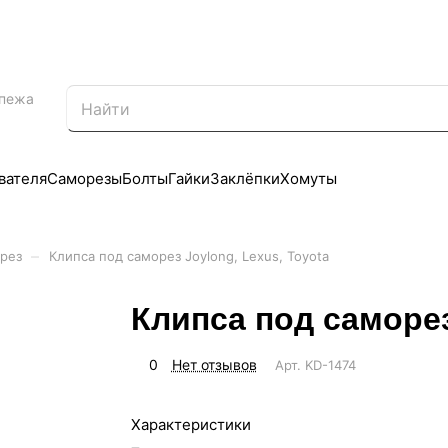
епежа
вателя
Саморезы
Болты
Гайки
Заклёпки
Хомуты
–
рез
Клипса под саморез Joylong, Lexus, Toyota
Клипса под саморез
0
Нет отзывов
Арт.
KD-1474
Характеристики