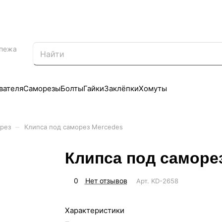
епежа
вателя
Саморезы
Болты
Гайки
Заклёпки
Хомуты
–
рез
Клипса под саморез Mercedes
Клипса под саморе
0
Нет отзывов
Арт.
KD-2658
Характеристики